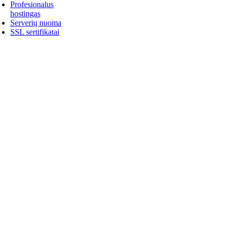
Profesionalus
hostingas
Serverių nuoma
SSL sertifikatai