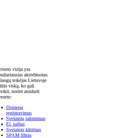
erneto vizija yra
uliariausias akredituotas
laugų teikėjas Lietuvoje
siūlo viską, ko gali
reikti, norint atsidurti
ernete:
Domenų
registravimas
Svetainių talpinimas
El. paštas
Svetainių kūrimas
SPAM filtras