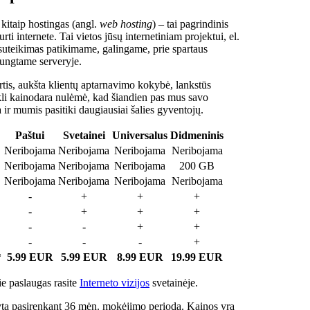
 kitaip hostingas (angl.
web hosting
) – tai pagrindinis
rti internete. Tai vietos jūsų internetiniam projektui, el.
suteikimas patikimame, galingame, prie spartaus
jungtame serveryje.
tis, aukšta klientų aptarnavimo kokybė, lankstūs
ukli kainodara nulėmė, kad šiandien pas mus savo
a ir mumis pasitiki daugiausiai šalies gyventojų.
Paštui
Svetainei
Universalus
Didmeninis
Neribojama
Neribojama
Neribojama
Neribojama
Neribojama
Neribojama
Neribojama
200 GB
Neribojama
Neribojama
Neribojama
Neribojama
-
+
+
+
-
+
+
+
-
-
+
+
-
-
-
+
*
5.99 EUR
5.99 EUR
8.99 EUR
19.99 EUR
e paslaugas rasite
Interneto vizijos
svetainėje.
ta pasirenkant 36 mėn. mokėjimo periodą. Kainos yra