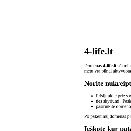
4-life.lt
Domenas
4-life.lt
sėkminga
metu yra pilnai aktyvuota
Norite nukreipti
Prisijunkite prie 
ties skyriumi "Pas
pasirinkite domen
Po pakeitimų domenas pra
Ieškote kur pata