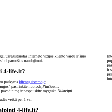
i užregistruotas Interneto vizijos kliento vardu ir šiuo
Int
s bei paruoštas naudojimui.
pop
pas
ir 
 4-life.lt?
pri
int
savo paskyros
klientų sistemoje
;
laugos" pasirinkite nuorodą
Plačiau...
;
o pavadinimą ir paspauskite mygtuką
Nukreipti
.
dės veikti per 1 val.
lpinti 4-life.lt?