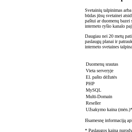
Svetainių talpinimas arba
būdas jūsų svetainei atsidu
paštui ar duomenų bazei 
interneto ryšio kanalo pa
Daugiau nei 20 metų patir
paslaugų planai ir patra
interneto svetaines talpin
Duomenų srautas
Vieta serveryje
El. pašto dėžutės
PHP
MySQL
Multi-Domain
Reseller
Užsakymo kaina (mėn.)
Išsamesnę informaciją api
* Paslaugos kaina nurody